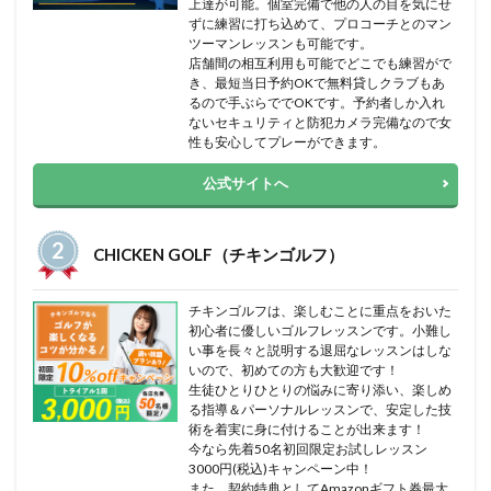
上達が可能。個室完備で他の人の目を気にせ
ずに練習に打ち込めて、プロコーチとのマン
ツーマンレッスンも可能です。
店舗間の相互利用も可能でどこでも練習がで
き、最短当日予約OKで無料貸しクラブもあ
るので手ぶらででOKです。予約者しか入れ
ないセキュリティと防犯カメラ完備なので女
性も安心してプレーができます。
公式サイトへ
CHICKEN GOLF（チキンゴルフ）
チキンゴルフは、楽しむことに重点をおいた
初心者に優しいゴルフレッスンです。小難し
い事を長々と説明する退屈なレッスンはしな
いので、初めての方も大歓迎です！
生徒ひとりひとりの悩みに寄り添い、楽しめ
る指導＆パーソナルレッスンで、安定した技
術を着実に身に付けることが出来ます！
今なら先着50名初回限定お試しレッスン
3000円(税込)キャンペーン中！
また、契約特典としてAmazonギフト券最大