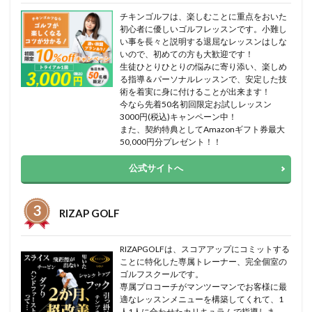
チキンゴルフは、楽しむことに重点をおいた
初心者に優しいゴルフレッスンです。小難し
い事を長々と説明する退屈なレッスンはしな
いので、初めての方も大歓迎です！
生徒ひとりひとりの悩みに寄り添い、楽しめ
る指導＆パーソナルレッスンで、安定した技
術を着実に身に付けることが出来ます！
今なら先着50名初回限定お試しレッスン
3000円(税込)キャンペーン中！
また、契約特典としてAmazonギフト券最大
50,000円分プレゼント！！
公式サイトへ
RIZAP GOLF
RIZAPGOLFは、スコアアップにコミットする
ことに特化した専属トレーナー、完全個室の
ゴルフスクールです。
専属プロコーチがマンツーマンでお客様に最
適なレッスンメニューを構築してくれて、1
人1人に合わせたカリキュラムで指導しま