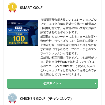
SMART GOLF
首都圏店舗数最大級のシミュレーションゴル
フで、ほぼ全店舗が駅近好立地で24時間365
日利用可能です。定額制の通い放題でお得に
練習できるのもポイントです。
最新鋭シミュレーターによるフォーム診断や
数値分析で打ちっぱなしより効率的に最短で
上達が可能。個室完備で他の人の目を気にせ
ずに練習に打ち込めて、プロコーチとのマン
ツーマンレッスンも可能です。
店舗間の相互利用も可能でどこでも練習がで
き、最短当日予約OKで無料貸しクラブもあ
るので手ぶらででOKです。予約者しか入れ
ないセキュリティと防犯カメラ完備なので女
性も安心してプレーができます。
公式サイトへ
CHICKEN GOLF（チキンゴルフ）